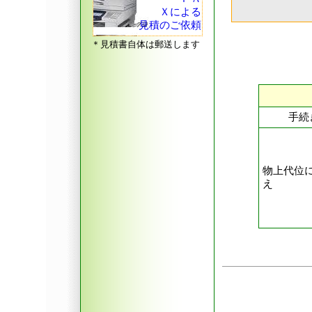
Ｘによる
見積のご依頼
＊見積書自体は郵送します
手続
物上代位
え