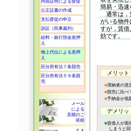
内容証明による督促
簡易・迅速
公正証書の作成
通常は，賃
支払督促の申立
がいる物件
すが，賃借
訴訟（民事裁判）
効です。
給料・銀行預金差押
え
物上代位による差押
え
区分所有法７条競売
メリット
区分所有法５９条競
売
■
滞納者の意
■
競売に比べ
■
予納金が低
メール
による
デメリッ
見積のご
依頼
■
賃借人が面
しまうと回
ＦＡ