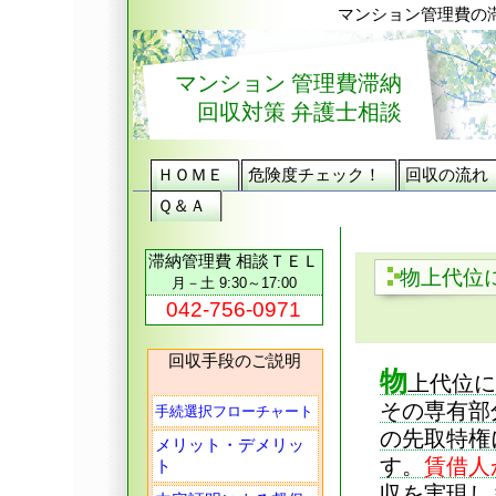
マンション管理費の
マンション 管理費滞納
回収対策 弁護士相談
ＨＯＭＥ
危険度チェック！
回収の流れ
Ｑ＆Ａ
滞納管理費 相談ＴＥＬ
物上代位
月－土 9:30～17:00
042-756-0971
回収手段のご説明
物
上代位に
その専有部
手続選択フローチャート
の先取特権
メリット・デメリッ
す。
賃借人
ト
収を実現し