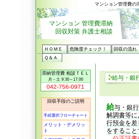
マンション管理費の
マンション 管理費滞納
回収対策 弁護士相談
ＨＯＭＥ
危険度チェック！
回収の流れ
Ｑ＆Ａ
滞納管理費 相談ＴＥＬ
給与・銀
月－土 9:30～17:00
042-756-0971
回収手段のご説明
給
与・銀行
解調書等に
手続選択フローチャート
行預金を差
メリット・デメリッ
をすること
ト
公正証書