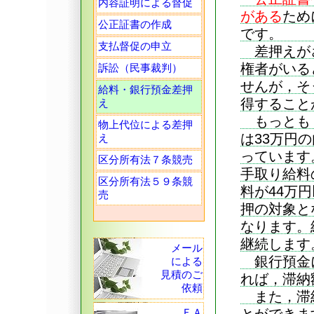
内容証明による督促
がある
ため
公正証書の作成
です。
支払督促の申立
差押えがさ
権者がいる
訴訟（民事裁判）
せんが，そ
給料・銀行預金差押
得すること
え
もっとも，
物上代位による差押
は33万円
え
っています
区分所有法７条競売
手取り給料
区分所有法５９条競
料が44万
売
押の対象と
なります。
継続します
メール
銀行預金に
による
見積のご
れば，滞納
依頼
また，滞納
ＦＡ