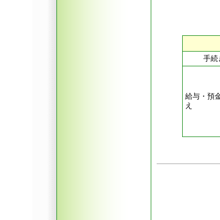
手続
給与・預
え