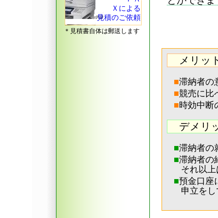
とができま
Ｘによる
見積のご依頼
＊見積書自体は郵送します
メリッ
■
滞納者の
■
競売に比
■
時効中断
デメリ
■
滞納者の
■
滞納者の
それ以上
■
預金口座
申立をし